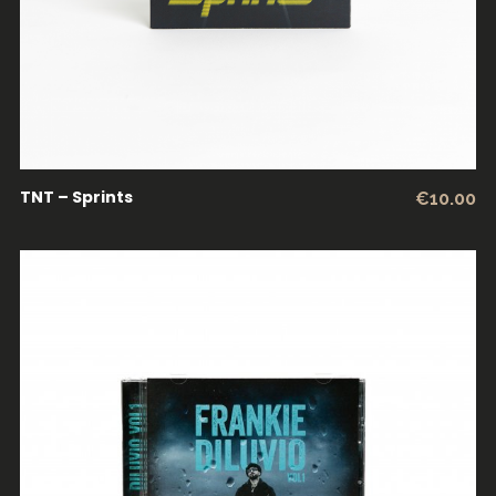
TNT – Sprints
€
10.00
ADICIONAR