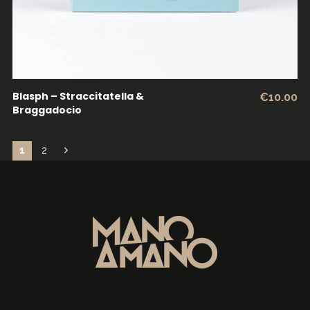
Blasph – Straccitatella &
€
10.00
Braggadocio
1
2