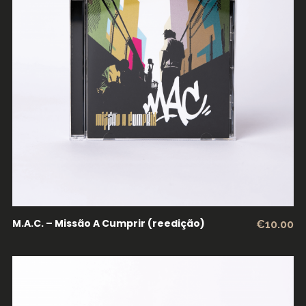
LER MAIS
M.A.C. – Missão A Cumprir (reedição)
€
10.00