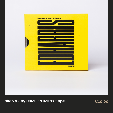
LER MAIS
Silab & JayFella- Ed Harris Tape
€
10.00